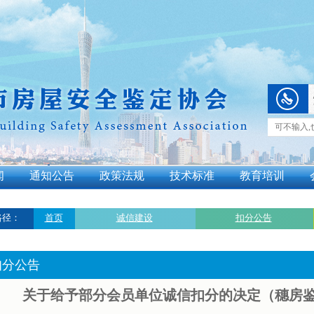
闻
通知公告
政策法规
技术标准
教育培训
路径：
首页
诚信建设
扣分公告
扣分公告
关于给予部分会员单位诚信扣分的决定（穗房鉴协字[